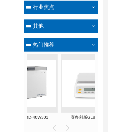
行业焦点
其他
热门推荐
40W301
赛多利斯GL8201i-1SCN
赛多利斯GL82