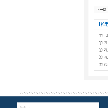
上一篇
【推
.
四
四
四
姓名 ：