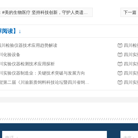
：
#美的生物医疗 坚持科技创新，守护人类遗传战略资源！
下一篇
荐阅读】↓
.四川检验仪器技术应用趋势解读
四川检
川化验设备
四川实
川实验仪器检测技术应用探析
四川实
川实验仪器制造业：关键技术突破与发展方向
四川实
恭贺第二届《川渝新质饲料科技论坛暨四川省饲料行业年会》将在2026年3月26-27日召开
四川实
电话 ：