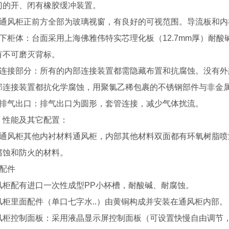
门的开、闭有橡胶缓冲装置。
、通风柜正前方全部为玻璃视窗，有良好的可视范围。导流板和
、下柜体：台面采用上海佛雅伟特实芯理化板（12.7mm厚）耐
有不可磨灭背标。
、连接部分：所有的内部连接装置都需隐藏布置和抗腐蚀。没有外
部连接装置都抗化学腐蚀，用聚氯乙稀包裹的不锈钢部件与非金
、排气出口：排气出口为圆形，套管连接，减少气体扰流。
、性能及其它配置：
、通风柜其他内衬材料通风柜，内部其他材料双面都有环氧树脂
腐蚀和防火的材料。
、配件
风柜配有进口一次性成型PP小杯槽，耐酸碱、耐腐蚀。
风柜里面配件（单口七字水..）由黄铜构成并安装在通风柜内部。
风柜控制面板：采用液晶显示屏控制面板（可设置快慢自由调节