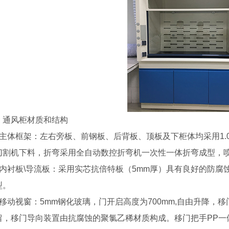
、通风柜材质和结构
、主体框架：左右旁板、前钢板、后背板、顶板及下柜体均采用1.
切割机下料，折弯采用全自动数控折弯机一次性一体折弯成型，
、内衬板\导流板：采用实芯抗倍特板（5mm厚）具有良好的防腐
型。
、移动视窗：5mm钢化玻璃，门开启高度为700mm,自由升降
留，移门导向装置由抗腐蚀的聚氯乙稀材质构成。移门把手PP一