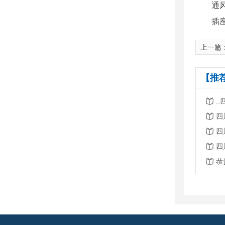
通
插
上一篇
【推
.
四
四
四