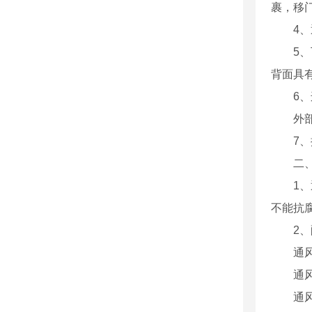
裹，移
4
5
背面具
6
外
7
二
1
不能抗
2
通
通
通