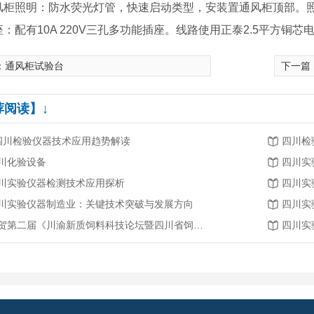
风柜照明：防水荧光灯管，快速启动类型，安装置通风柜顶部。
座：配有10A 220V三孔多功能插座。线路使用正泰2.5平方铜芯
：
通风柜试验台
下一篇
荐阅读】↓
.四川检验仪器技术应用趋势解读
四川检
川化验设备
四川实
川实验仪器检测技术应用探析
四川实
川实验仪器制造业：关键技术突破与发展方向
四川实
恭贺第二届《川渝新质饲料科技论坛暨四川省饲料行业年会》将在2026年3月26-27日召开
四川实