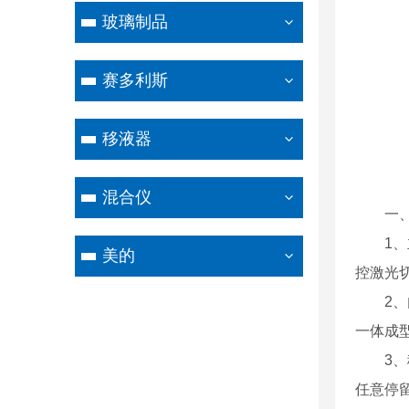
玻璃制品
赛多利斯
移液器
混合仪
一
1
美的
控激光
2
一体成
3
任意停