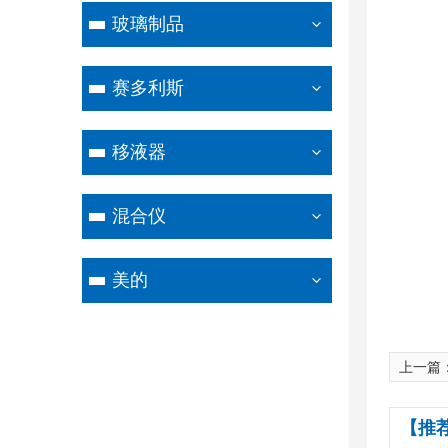
玻璃制品
赛多利斯
移液器
混合仪
美的
上一篇
【推