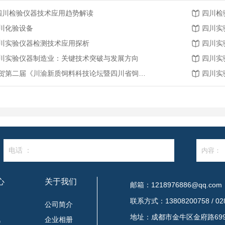
.四川检验仪器技术应用趋势解读
四川检
川化验设备
四川实
川实验仪器检测技术应用探析
四川实
川实验仪器制造业：关键技术突破与发展方向
四川实
恭贺第二届《川渝新质饲料科技论坛暨四川省饲料行业年会》将在2026年3月26-27日召开
四川实
电话 ：
心
关于我们
邮箱：1218976886@qq.com
联系方式：13808200758 / 028
闻
公司简介
地址：成都市金牛区金府路699
讯
企业相册