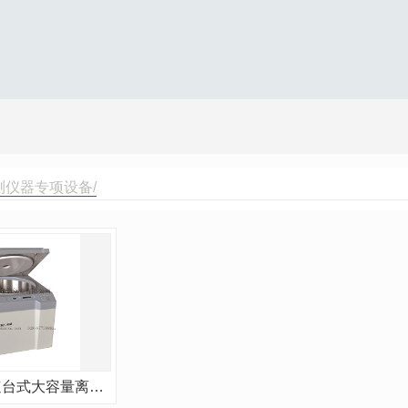
测仪器专项设备/
安亭—低速台式大容量离心机 TDL-5-A TDL-40B TDL-40B-II TLXJ-IIB