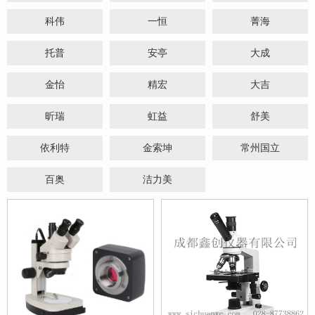
科伟
一恒
菁海
托普
安亭
大成
金怡
精宏
大吉
昕瑞
虹益
舒美
依利特
金索坤
常州国立
百奥
洁力美