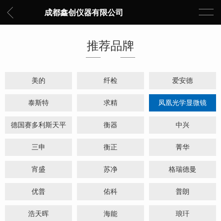
成都鑫创仪器有限公司
推荐品牌
美的
纤检
爱安德
泰斯特
求精
凤凰光学显微镜
德国赛多利斯天平
衡器
中兴
三申
衡正
菁华
宵盛
苏净
格瑞德曼
优普
佑科
普朗
浩天晖
海能
琅玕