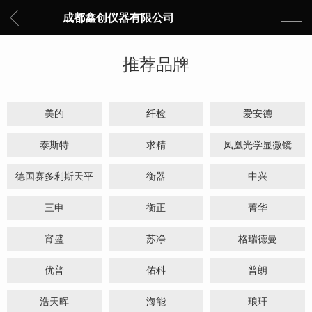
成都鑫创仪器有限公司
推荐品牌
美的
纤检
爱安德
泰斯特
求精
凤凰光学显微镜
德国赛多利斯天平
衡器
中兴
三申
衡正
菁华
宵盛
苏净
格瑞德曼
优普
佑科
普朗
浩天晖
海能
琅玕