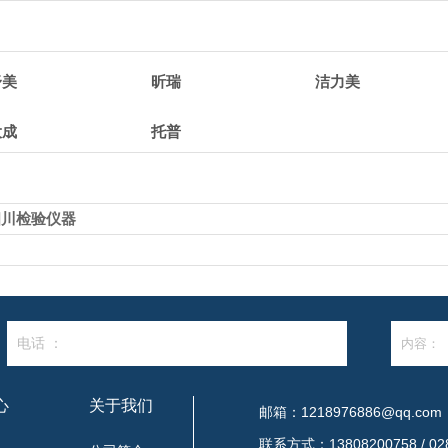
舒美
昕瑞
洁力美
大成
托普
四川检验仪器
电话 ：
心
关于我们
邮箱：1218976886@qq.com
联系方式：13808200758 / 028