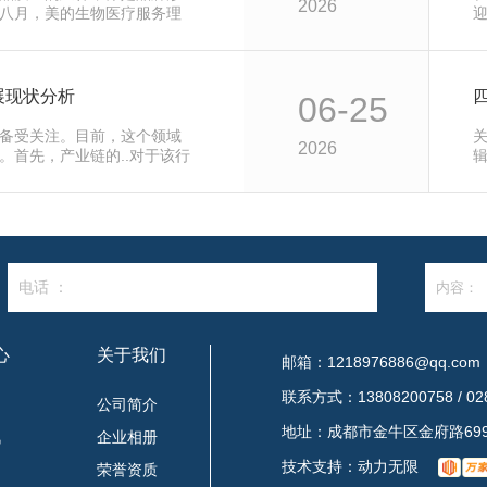
2026
八月，美的生物医疗服务理
户提供创…
展现状分析
06-25
备受关注。目前，这个领域
2026
。首先，产业链的..对于该行
料的采…
电话 ：
心
关于我们
邮箱：1218976886@qq.com
联系方式：13808200758 / 028
闻
公司简介
地址：成都市金牛区金府路699
讯
企业相册
技术支持：
动力无限
题
荣誉资质