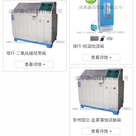
琅玕-恒温恒湿箱
琅玕-二氧化碳培养箱
查看详情 +
查看详情 +
常州国立-盐雾腐蚀试验箱
查看详情 +