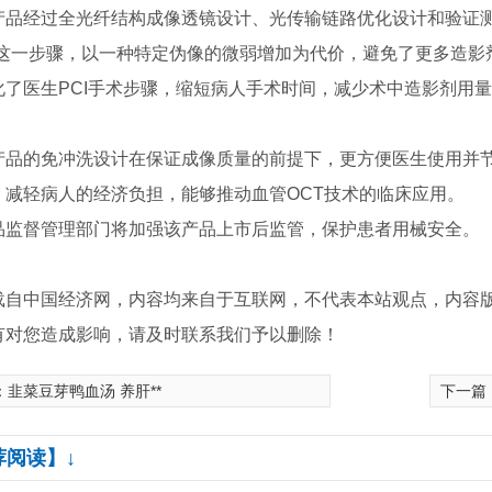
经过全光纤结构成像透镜设计、光传输链路优化设计和验证测
”这一步骤，以一种特定伪像的微弱增加为代价，避免了更多造影
化了医生PCI手术步骤，缩短病人手术时间，减少术中造影剂用
的免冲洗设计在保证成像质量的前提下，更方便医生使用并节
，减轻病人的经济负担，能够推动血管OCT技术的临床应用。
督管理部门将加强该产品上市后监管，保护患者用械安全。
载自中国经济网，内容均来自于互联网，不代表本站观点，内容
有对您造成影响，请及时联系我们予以删除！
：
韭菜豆芽鸭血汤 养肝**
下一篇
1i-1SCN
赛多利斯GL8201-1SCN
荐阅读】↓