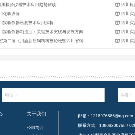
.四川检验仪器技术应用趋势解读
四川检
川化验设备
四川实
川实验仪器检测技术应用探析
四川实
川实验仪器制造业：关键技术突破与发展方向
四川实
恭贺第二届《川渝新质饲料科技论坛暨四川省饲料行业年会》将在2026年3月26-27日召开
四川实
电话 ：
心
关于我们
邮箱：1218976886@qq.com
联系方式：13808200758 / 028
闻
公司简介