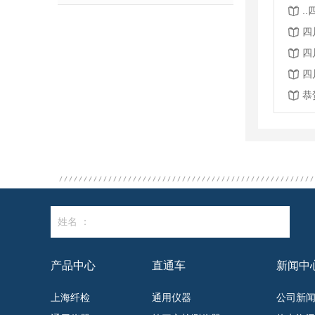
.
四
四
四
姓名 ：
产品中心
直通车
新闻中
上海纤检
通用仪器
公司新