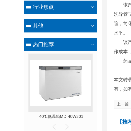
该产品
行业焦点
洗导管
险，简
其他
水平。
该产品
热门推荐
作成本
药品监
本文转
有，如
上一篇
D-86L58
-40℃低温箱MD-40W301
赛多利斯GL820
【推