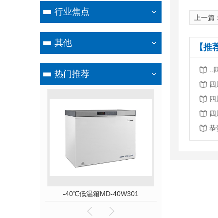
行业焦点
上一篇
其他
【推
.
热门推荐
四
四
四
D-86L58
-40℃低温箱MD-40W301
赛多利斯GL820