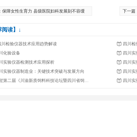
：
保障女性生育力 县级医院妇科发展刻不容缓
下一篇
荐阅读】↓
.四川检验仪器技术应用趋势解读
四川检
川化验设备
四川实
川实验仪器检测技术应用探析
四川实
川实验仪器制造业：关键技术突破与发展方向
四川实
恭贺第二届《川渝新质饲料科技论坛暨四川省饲料行业年会》将在2026年3月26-27日召开
四川实
1i-1SCN
赛多利斯GL8201-1SCN