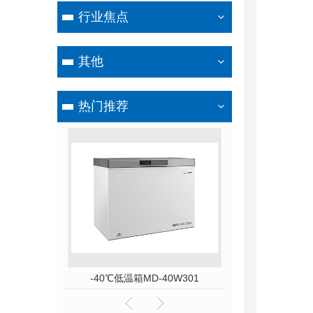
行业焦点
其他
热门推荐
D-86L58
-40℃低温箱MD-40W301
赛多利斯GL820