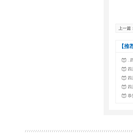
上一篇
【推
.
四
四
四