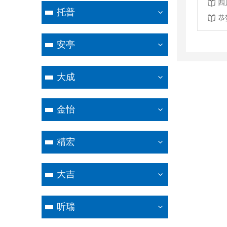
四
托普
安亭
大成
金怡
精宏
大吉
昕瑞