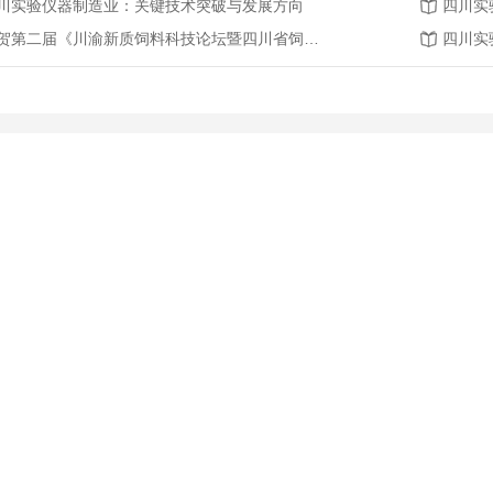
川实验仪器制造业：关键技术突破与发展方向
四川实
恭贺第二届《川渝新质饲料科技论坛暨四川省饲料行业年会》将在2026年3月26-27日召开
四川实