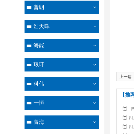
普朗
浩天晖
海能
琅玕
上一篇
科伟
【推
一恒
.
四
菁海
四