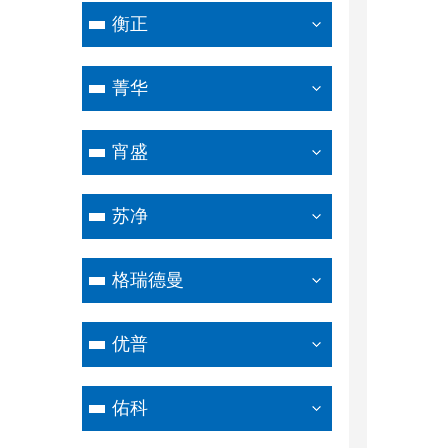
衡正
菁华
宵盛
苏净
格瑞德曼
优普
佑科