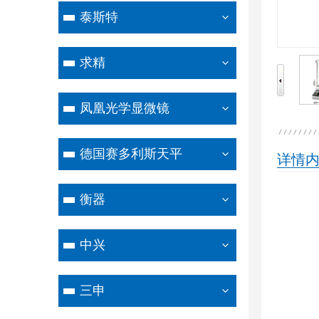
泰斯特
求精
凤凰光学显微镜
德国赛多利斯天平
详情
衡器
中兴
三申