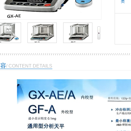
类 
内容
/ CONTENT DETAILS