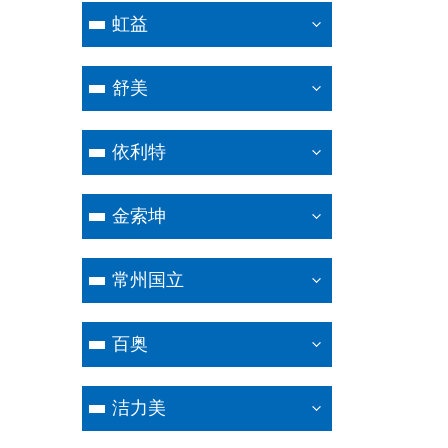
虹益
舒美
依利特
金索坤
常州国立
百奥
洁力美