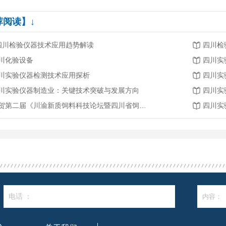
荐阅读】↓
.四川检验仪器技术应用趋势解读
四川检
川化验设备
四川实
川实验仪器检测技术应用探析
四川实
川实验仪器制造业：关键技术突破与发展方向
四川实
恭贺第二届《川渝新质饲料科技论坛暨四川省饲料行业年会》将在2026年3月26-27日召开
四川实
电话 ：