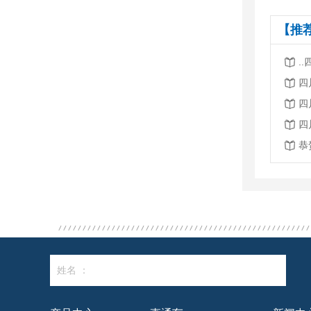
【推
.
四
四
四
姓名 ：