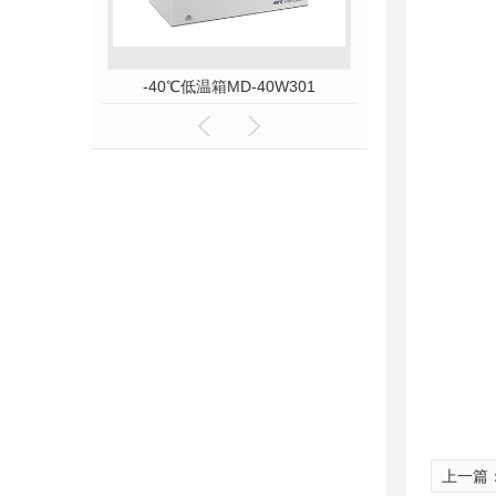
D-86L58
-40℃低温箱MD-40W301
赛多利斯GL820
上一篇