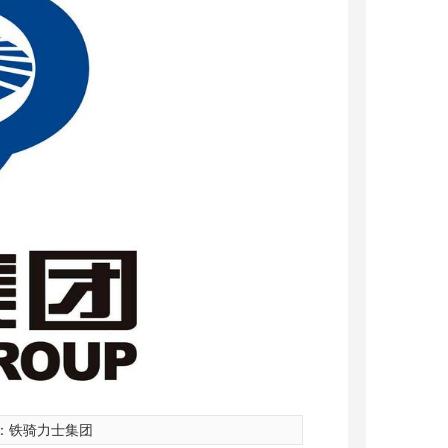
：
铁骑力士集团