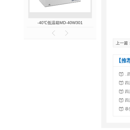
D-86L58
-40℃低温箱MD-40W301
赛多利斯GL820
上一篇
【推
.
四
四
四