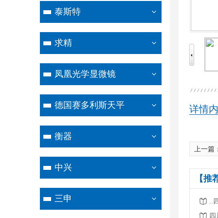
泰斯特
求精
凤凰光学显微镜
德国赛多利斯天平
详情
衡器
上一篇
中兴
【推
三申
.
四