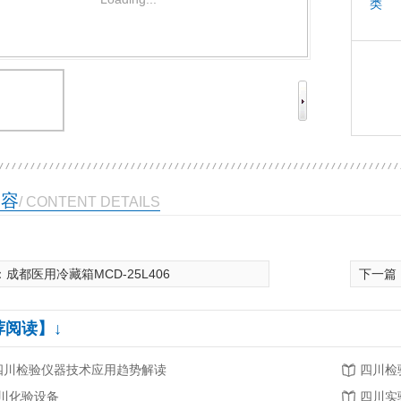
类 
内容
/ CONTENT DETAILS
：
成都医用冷藏箱MCD-25L406
下一篇
荐阅读】↓
.四川检验仪器技术应用趋势解读
四川检
川化验设备
四川实