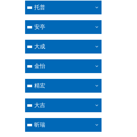
托普
安亭
大成
金怡
精宏
大吉
昕瑞