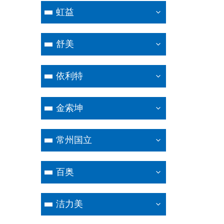
虹益
舒美
依利特
金索坤
常州国立
百奥
洁力美