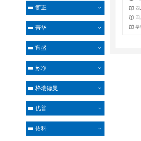
衡正
四
四
菁华
宵盛
苏净
格瑞德曼
优普
佑科