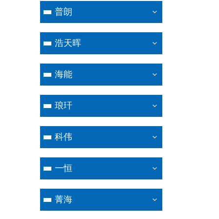
普朗
浩天晖
海能
琅玕
科伟
一恒
菁海