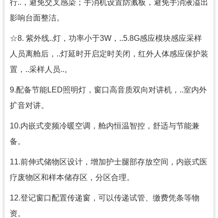
行..，避免交叉感染；手消机设置防溅板，避免手消液溢出
影响台面整洁。
☆8. 紫外线..灯，功率小于3W，..5.8G感应模块感应采样
人员离舱后，..灯延时开启定时关闭，红外人体感应保护装
置，..采样人员..。
9.配备节能LED照明灯，窗口高音质双向对讲机，..室内外
扩音对讲。
10.内嵌式变频冷暖空调，舱内恒温智控，舒适与节能兼
备。
11.前伸式储物区设计，增加护士腿部存放空间，内嵌式医
疗废物区和样本储存区，分区合理。
12.登记窗口配置传递窗，可以传递试管、缴费凭条等物
资。