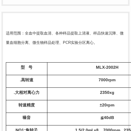
适用范围：全血中提取血清、各种样品提取上清液、样品快速沉降、微
量血细胞分离、微生物样品处理、
PCR实验分区离心。
型
号
MLX
-20
02
H
.高转速
7000
rpm
.大相对离心力
2350
xg
转速精度
±
20
rpm
噪音
≦
40
dB
NO1:
角转子
1.5/2.
0
ml x
8
7000rpm
235