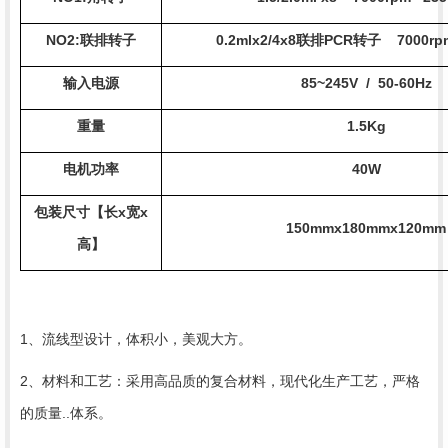
NO2:
联排
转子
0.2mlx2/4x8
联排
PCR
转子
7000r
输入
电源
85~245V
/
50-60Hz
重量
1.5
Kg
电机功率
40
W
包装
尺寸【长
x
宽
x
150
mmx
180
mmx
120
mm
高】
1、流线型设计，体积小，美观大方。
2、材料和工艺：采用高品质的复合材料，现代化生产工艺，严格
的质量..体系。