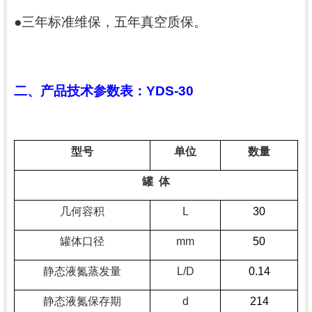
●
三年
标准维保，五年真空质保
。
二
、
产品技术参数表：
YD
S
-
30
型号
单位
数量
罐
体
几何容积
L
30
罐体口径
mm
50
静态液氮蒸发量
L/D
0.1
4
静态液氮保存期
d
2
14