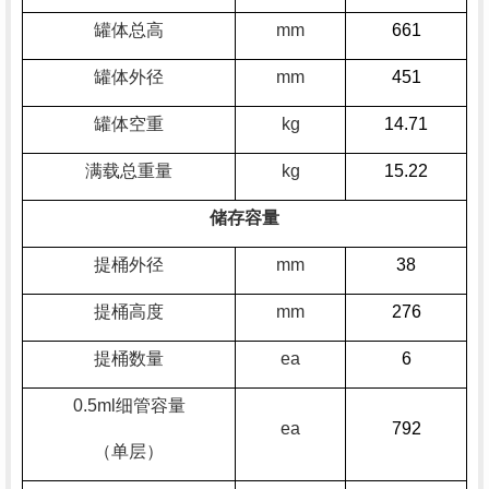
罐体总高
mm
6
61
罐体外径
mm
45
1
罐体空重
kg
1
4.71
满载总重量
kg
1
5.22
储存容量
提桶外径
mm
38
提桶高度
mm
276
提桶数量
ea
6
0.5ml细管容量
ea
792
（单层）