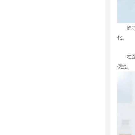
除
化。
在
便捷。