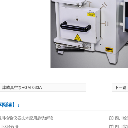
：
津腾真空泵+GM-033A
下一篇
荐阅读】↓
.四川检验仪器技术应用趋势解读
四川检
川化验设备
四川实