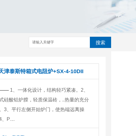
搜索
天津泰斯特箱式电阻炉+SX-4-10DII
——
1、一体化设计，结构轻巧紧凑。2、
式硅酸铝炉膛，轻质保温砖，..热量的充分
。3、平行左侧开始炉门，使热端远离操
4、P…