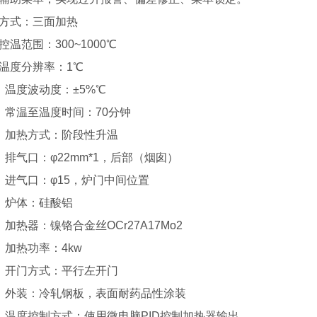
、方式：三面加热
控温范围：300~1000℃
、温度分辨率：1℃
0、温度波动度：±5%℃
1、常温至温度时间：70分钟
2、加热方式：阶段性升温
、排气口：φ22mm*1，后部（烟囱）
4、进气口：φ15，炉门中间位置
5、炉体：硅酸铝
、加热器：镍铬合金丝OCr27A17Mo2
、加热功率：4kw
8、开门方式：平行左开门
9、外装：冷轧钢板，表面耐药品性涂装
0、温度控制方式：使用微电脑PID控制加热器输出