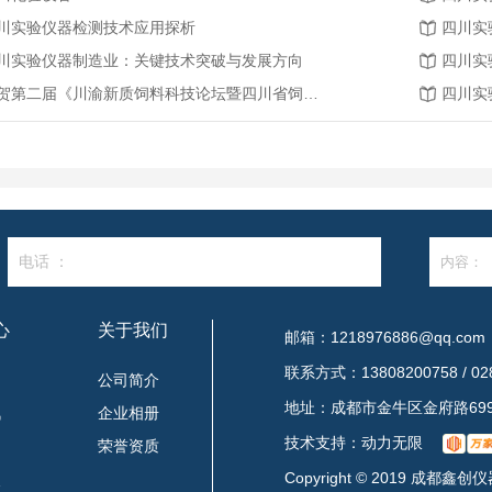
川实验仪器检测技术应用探析
四川实
川实验仪器制造业：关键技术突破与发展方向
四川实
恭贺第二届《川渝新质饲料科技论坛暨四川省饲料行业年会》将在2026年3月26-27日召开
四川实
电话 ：
心
关于我们
邮箱：1218976886@qq.com
联系方式：13808200758 / 028
闻
公司简介
地址：成都市金牛区金府路699
讯
企业相册
技术支持：
动力无限
题
荣誉资质
Copyright © 2019 成都
点