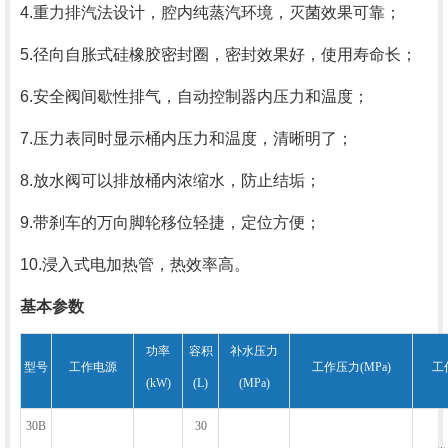
4.重力排汽法设计，腔内纯蒸汽环境，灭菌效果可靠；
5.径向自胀式硅橡胶密封圈，密封效果好，使用寿命长；
6.安全阀间歇性排气，自动控制器内压力和温度；
7.压力表同时显示桶内压力和温度，清晰明了；
8.放水阀可以排放桶内浓缩水，防止结垢；
9.带刹车的万向脚轮移位轻捷，定位方便；
10.浸入式电加热管，热效率高。
基本参数
功率
容积
补水压力
型号
工作电源
工作压力(MPa)
工
(kW)
(L)
(MPa)
30B
30