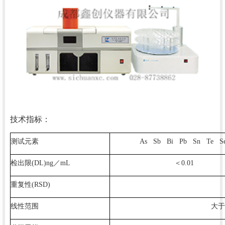
技术指标：
测试元素
As Sb Bi Pb Sn Te S
检出限
(DL)ng
／
mL
＜
0.01
重复性
(RSD)
线性范围
大于